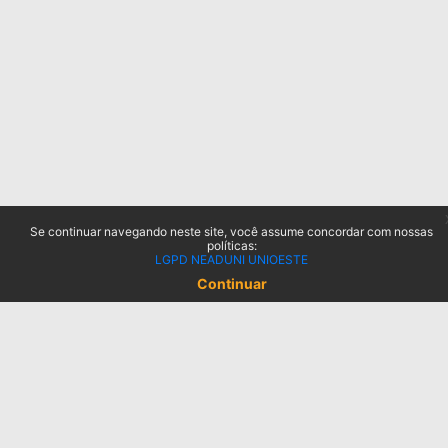
Se continuar navegando neste site, você assume concordar com nossas
políticas:
LGPD NEADUNI UNIOESTE
Continuar
Links Importantes
Página Inicial da Unioeste
Suporte Técnico
E-mail: ead.suporte@unioeste.br